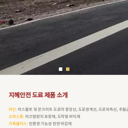
지혜안전 도료 제품 소개
라인:
아스팔트 및 콘크리트 도로의 중앙선, 도로경계선, 도로외측선, 추월금
소피스톤:
미끄럼방지 포장재, 도막형 바닥재
가족플러스:
친환경 기능성 천연 마감재