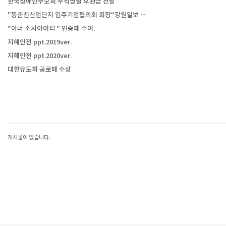
한국장애인부모회 추석명절 후원금 전달
"동춘천산업단지 입주기업협의회 회장"강원일보 …
"아너 소사이어티 " 인증패 수여.
지혜안전 ppt.2019ver.
지혜안전 ppt.2020ver.
대한유도회 공로패 수상
게시물이 없습니다.