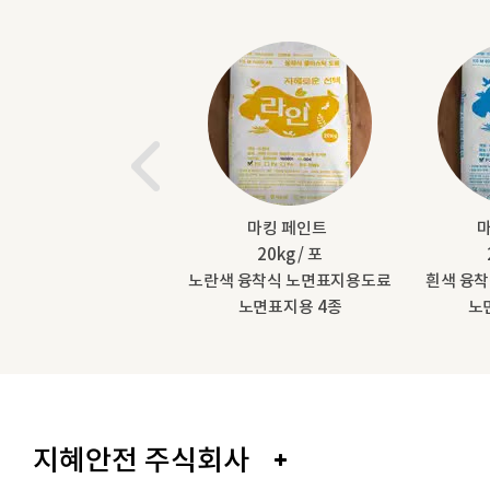
경 기능성 천연마감재
마킹 페인트
(가족플러스)
20kg / 포
노란색 융착식 노면표지용도료
흰색 융
노면표지용 4종
노
지혜안전 주식회사