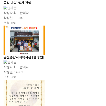
음식 나눔’ 행사 진행
작성자
최고관리자
작성일
08-04
조회
468
춘천종합사회복지관 [쌀 후원]
작성자
최고관리자
작성일
07-28
조회
500