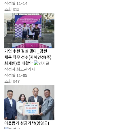
작성일
11-14
조회
315
기업 후원 결실 맺다_강원
체육 직무 선수(지혜안전(주)
최재원)들 대활약
작성자
최고관리자
작성일
11-05
조회
347
이웃돕기 성금기탁(양양군)