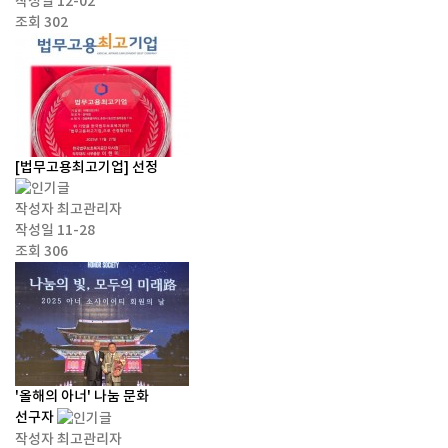
작성일
12-02
조회
302
[법무고용최고기업] 선정
작성자
최고관리자
작성일
11-28
조회
306
'올해의 아너' 나눔 문화
선구자
작성자
최고관리자