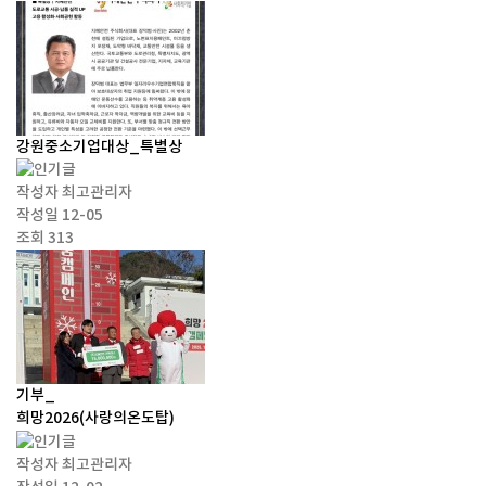
강원중소기업대상_특별상
작성자
최고관리자
작성일
12-05
조회
313
기부_
희망2026(사랑의온도탑)
작성자
최고관리자