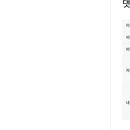
댓
이
비
비
자
새로고침
내