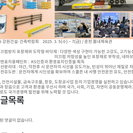
5 강원건설·건축박람회 2025. 3. 5(수) ~ 7(금) / 춘천 봄내체육관
미끄럼방지 포장재와 도막형 바닥재 : 다양한 색상 구현이 가능한 고강도, 고기능
끄럼 저항성을 높인 포장재로 부착성, 내마모성 등의 화
노면표지용페인트 : KS인증과 환경표지인증을 획득
차선분리대 : 야간, 악천후 시 운전자의 시선을 유도가능, 탄성이 뛰어난 재질로 
안전유도판 : 운전자에게 시인성을 확보하여 스쿨존 내 서행 안전운전 유도, 안전
, 안전시설물, 금속구조물, 창호, 도장공사업 등의 기업경영을 실천하고 있습니
과 믿음으로 고객과 환경을 우선시 하며 국가, 사회, 기업, 자연이 공동운명체
로도 국가경쟁력 발전을 위해 노력할 것 입니다.
글목록
된 댓글이 없습니다.