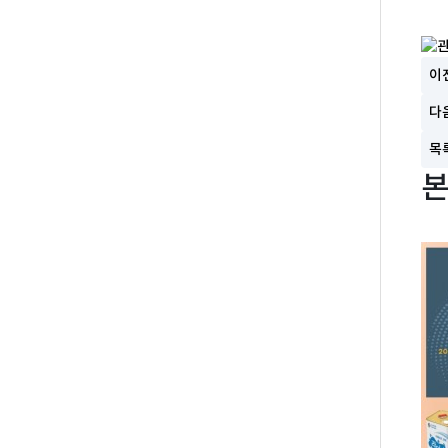
이
다
목
본