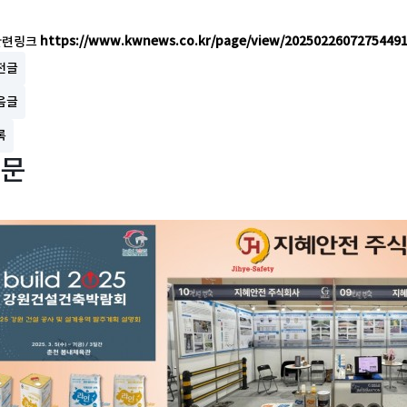
https://www.kwnews.co.kr/page/view/2025022607275449
전글
음글
록
문