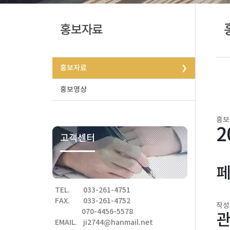
홍보자료
홍보자료
홍보영상
홍보
2
고객센터
페
TEL.
033-261-4751
FAX.
033-261-4752
작
070-4456-5578
관
EMAIL.
ji2744@hanmail.net